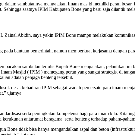
, dalam sambutannya mengatakan Imam masjid memliki peran besar, ik
at. Sehingga saatnya IPIM Kabupaten Bone yang baru saja dilantik me
H. Zainal Abidin, saya yakin IPIM Bone mampu melakukan komunikas
ng pada bantuan pemerintah, namun memperkuat kerjasama dengan para
bacakan sambutan tertulis Bupati Bone mengatakan, pelantikan ini buk
n Imam Masjid ( IPIM ) memegang peran yang sangat strategis. di tangan
alian adalah penjaga benteng tersebut.
elosok desa. kehadiran IPIM sebagai wadah pemersatu para imam menja
t,” ujarnya.
dardisasi serta peningkatan kompetensi bagi para imam kita. Kita ing
aga kerukunan antarumat beragama, serta benteng terhadap paham-paham
 Bone tidak bisa hanya mengandalkan aspal dan beton (infrastruktur f
emerintah,” katanya.