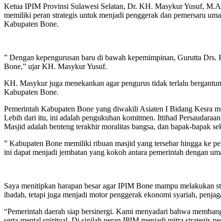
Ketua IPIM Provinsi Sulawesi Selatan, Dr. KH. Masykur Yusuf, M.Ag
memiliki peran strategis untuk menjadi penggerak dan pemersaru um
Kabupaten Bone.
” Dengan kepengurusan baru di bawah kepemimpinan, Gurutta Drs. 
Bone,” ujar KH. Masykur Yusuf.
KH. Masykur juga menekankan agar pengurus tidak terlalu bergantu
Kabupaten Bone.
Pemerintah Kabupaten Bone yang diwakili Asiaten I Bidang Kesra mem
Lebih dari itu, ini adalah pengukuhan komitmen. Ittihad Persaudaraa
Masjid adalah benteng terakhir moralitas bangsa, dan bapak-bapak sek
” Kabupaten Bone memiliki ribuan masjid yang tersebar hingga ke p
ini dapat menjadi jembatan yang kokoh antara pemerintah dengan uma
Saya menitipkan harapan besar agar IPIM Bone mampu melakukan stan
ibadah, tetapi juga menjadi motor penggerak ekonomi syariah, penj
“Pemerintah daerah siap bersinergi. Kami menyadari bahwa membangun
serta mental spiritual. Di sinilah peran IPIM menjadi mitra strategis p