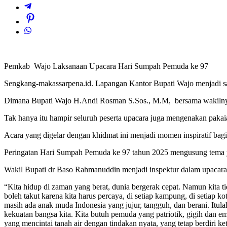
Pemkab Wajo Laksanaan Upacara Hari Sumpah Pemuda ke 97
Sengkang-makassarpena.id. Lapangan Kantor Bupati Wajo menjadi sa
Dimana Bupati Wajo H.Andi Rosman S.Sos., M.M, bersama wakilny
Tak hanya itu hampir seluruh peserta upacara juga mengenakan pakai
Acara yang digelar dengan khidmat ini menjadi momen inspiratif bag
Peringatan Hari Sumpah Pemuda ke 97 tahun 2025 mengusung tema yan
Wakil Bupati dr Baso Rahmanuddin menjadi inspektur dalam upacara
“Kita hidup di zaman yang berat, dunia bergerak cepat. Namun kita t
boleh takut karena kita harus percaya, di setiap kampung, di setiap kot
masih ada anak muda Indonesia yang jujur, tangguh, dan berani. Itula
kekuatan bangsa kita. Kita butuh pemuda yang patriotik, gigih dan em
yang mencintai tanah air dengan tindakan nyata, yang tetap berdiri ke