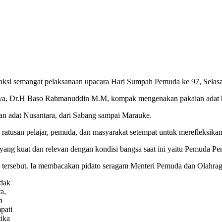
ksi semangat pelaksanaan upacara Hari Sumpah Pemuda ke 97, Selasa
a, Dr.H Baso Rahmanuddin M.M, kompak mengenakan pakaian adat bu
an adat Nusantara, dari Sabang sampai Marauke.
i ratusan pelajar, pemuda, dan masyarakat setempat untuk merefleksik
g kuat dan relevan dengan kondisi bangsa saat ini yaitu Pemuda Pem
 tersebut. Ia membacakan pidato seragam Menteri Pemuda dan Olahrag
idak
a,
h
pati
tika