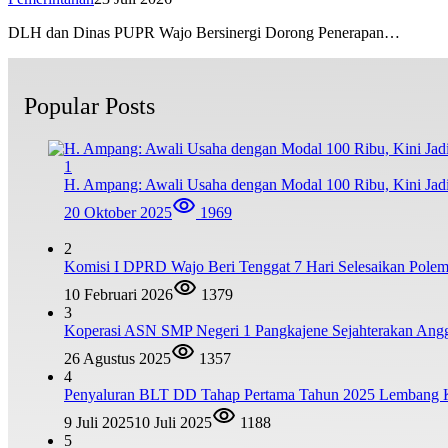
DLH dan Dinas PUPR Wajo Bersinergi Dorong Penerapan…
Popular Posts
1
H. Ampang: Awali Usaha dengan Modal 100 Ribu, Kini Jad
20 Oktober 2025
1969
2
Komisi I DPRD Wajo Beri Tenggat 7 Hari Selesaikan Po
10 Februari 2026
1379
3
Koperasi ASN SMP Negeri 1 Pangkajene Sejahterakan Ang
26 Agustus 2025
1357
4
Penyaluran BLT DD Tahap Pertama Tahun 2025 Lembang
9 Juli 2025
10 Juli 2025
1188
5