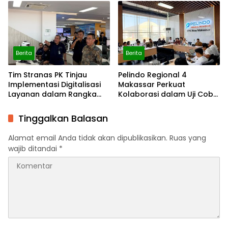
Berita
Berita
Tim Stranas PK Tinjau
Pelindo Regional 4
Implementasi Digitalisasi
Makassar Perkuat
Layanan dalam Rangka
Kolaborasi dalam Uji Coba
Evaluasi NLE dan Uji Coba
Automatic Approval SPOG
Automatic Approval SPOG
dan Evaluasi NLE
Tinggalkan Balasan
Alamat email Anda tidak akan dipublikasikan.
Ruas yang
wajib ditandai
*