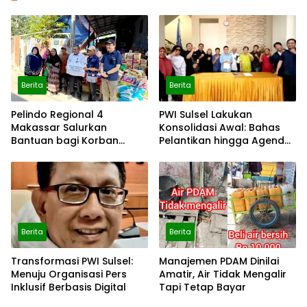
Berita
Berita
Pelindo Regional 4
PWI Sulsel Lakukan
Makassar Salurkan
Konsolidasi Awal: Bahas
Bantuan bagi Korban
Pelantikan hingga Agenda
Kebakaran Tallo
Porwanas 2027
Berita
Berita
Transformasi PWI Sulsel:
Manajemen PDAM Dinilai
Menuju Organisasi Pers
Amatir, Air Tidak Mengalir
Inklusif Berbasis Digital
Tapi Tetap Bayar