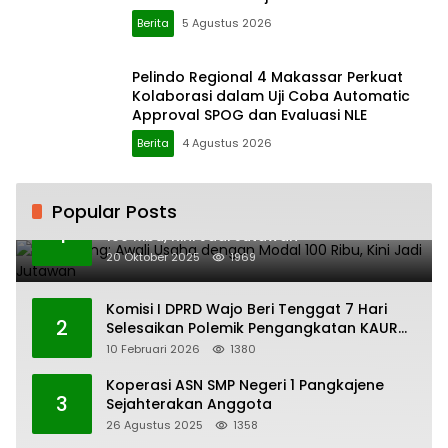
Approval SPOG
Berita
5 Agustus 2026
Pelindo Regional 4 Makassar Perkuat
Kolaborasi dalam Uji Coba Automatic
Approval SPOG dan Evaluasi NLE
Berita
4 Agustus 2026
Popular Posts
H. Ampang: Awali Usaha dengan Modal
1
100 Ribu, Kini Jadi Jutawan
20 Oktober 2025
1969
Komisi I DPRD Wajo Beri Tenggat 7 Hari
2
Selesaikan Polemik Pengangkatan KAUR
Keuangan Desa Bau-Bau
10 Februari 2026
1380
Koperasi ASN SMP Negeri 1 Pangkajene
3
Sejahterakan Anggota
26 Agustus 2025
1358