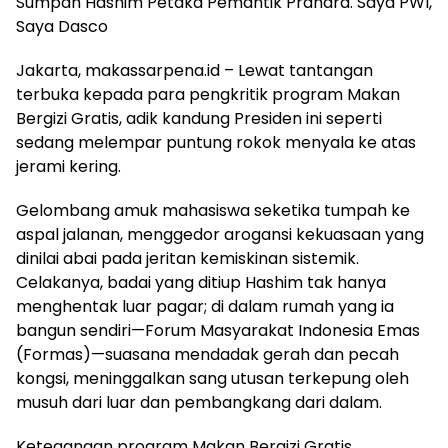
Sumpah Hashim Petaka Pemantik Prahara. Saya PWI,
Saya Dasco
Jakarta, makassarpena.id – Lewat tantangan
terbuka kepada para pengkritik program Makan
Bergizi Gratis, adik kandung Presiden ini seperti
sedang melempar puntung rokok menyala ke atas
jerami kering.
Gelombang amuk mahasiswa seketika tumpah ke
aspal jalanan, menggedor arogansi kekuasaan yang
dinilai abai pada jeritan kemiskinan sistemik.
Celakanya, badai yang ditiup Hashim tak hanya
menghentak luar pagar; di dalam rumah yang ia
bangun sendiri—Forum Masyarakat Indonesia Emas
(Formas)—suasana mendadak gerah dan pecah
kongsi, meninggalkan sang utusan terkepung oleh
musuh dari luar dan pembangkang dari dalam.
Ketegangan program Makan Bergizi Gratis