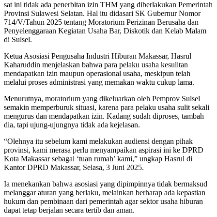
sat ini tidak ada penerbitan izin THM yang diberlakukan Pemerintah
Provinsi Sulawesi Selatan. Hal itu didasari SK Gubernur Nomor
714/V/Tahun 2025 tentang Moratorium Perizinan Berusaha dan
Penyelenggaraan Kegiatan Usaha Bar, Diskotik dan Kelab Malam
di Sulsel.
Ketua Asosiasi Pengusaha Industri Hiburan Makassar, Hasrul
Kaharuddin menjelaskan bahwa para pelaku usaha kesulitan
mendapatkan izin maupun operasional usaha, meskipun telah
melalui proses administrasi yang memakan waktu cukup lama.
Menurutnya, moratorium yang dikeluarkan oleh Pemprov Sulsel
semakin memperburuk situasi, karena para pelaku usaha sulit sekali
mengurus dan mendapatkan izin. Kadang sudah diproses, tambah
dia, tapi ujung-ujungnya tidak ada kejelasan.
“Olehnya itu sebelum kami melakukan audiensi dengan pihak
provinsi, kami merasa perlu menyampaikan aspirasi ini ke DPRD
Kota Makassar sebagai ‘tuan rumah’ kami,” ungkap Hasrul di
Kantor DPRD Makassar, Selasa, 3 Juni 2025.
Ia menekankan bahwa asosiasi yang dipimpinnya tidak bermaksud
melanggar aturan yang berlaku, melainkan berharap ada kepastian
hukum dan pembinaan dari pemerintah agar sektor usaha hiburan
dapat tetap berjalan secara tertib dan aman.