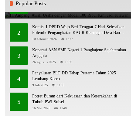
Popular Posts
1
Kini Jadi Jutawan
20 Oktober 2025
1966
Komisi I DPRD Wajo Beri Tenggat 7 Hari Selesaikan
2
Polemik Pengangkatan KAUR Keuangan Desa Bau-
Bau
10 Februari 2026
1377
Koperasi ASN SMP Negeri 1 Pangkajene Sejahterakan
3
Anggota
26 Agustus 2025
1356
Penyaluran BLT DD Tahap Pertama Tahun 2025
4
Lembang Kaero
9 Juli 2025
1186
Potret Buram dari Kekuasaan dan Keserakahan di
5
Tubuh PWI Sulsel
16 Mei 2026
1148