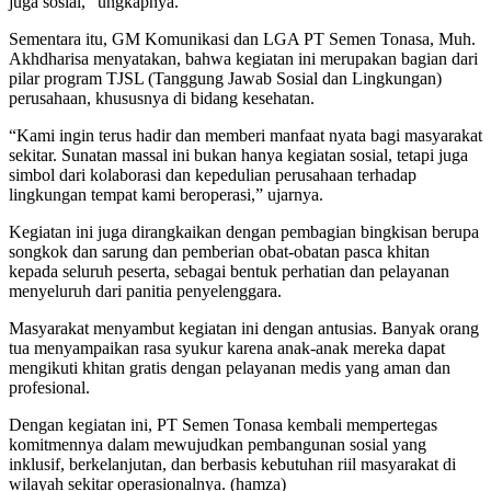
juga sosial,” ungkapnya.
Sementara itu, GM Komunikasi dan LGA PT Semen Tonasa, Muh.
Akhdharisa menyatakan, bahwa kegiatan ini merupakan bagian dari
pilar program TJSL (Tanggung Jawab Sosial dan Lingkungan)
perusahaan, khususnya di bidang kesehatan.
“Kami ingin terus hadir dan memberi manfaat nyata bagi masyarakat
sekitar. Sunatan massal ini bukan hanya kegiatan sosial, tetapi juga
simbol dari kolaborasi dan kepedulian perusahaan terhadap
lingkungan tempat kami beroperasi,” ujarnya.
Kegiatan ini juga dirangkaikan dengan pembagian bingkisan berupa
songkok dan sarung dan pemberian obat-obatan pasca khitan
kepada seluruh peserta, sebagai bentuk perhatian dan pelayanan
menyeluruh dari panitia penyelenggara.
Masyarakat menyambut kegiatan ini dengan antusias. Banyak orang
tua menyampaikan rasa syukur karena anak-anak mereka dapat
mengikuti khitan gratis dengan pelayanan medis yang aman dan
profesional.
Dengan kegiatan ini, PT Semen Tonasa kembali mempertegas
komitmennya dalam mewujudkan pembangunan sosial yang
inklusif, berkelanjutan, dan berbasis kebutuhan riil masyarakat di
wilayah sekitar operasionalnya. (hamza)