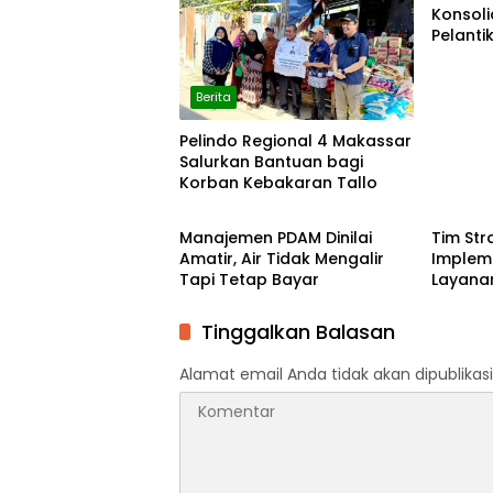
Konsoli
Pelant
Porwan
Berita
Pelindo Regional 4 Makassar
Salurkan Bantuan bagi
Korban Kebakaran Tallo
Berita
Berita
Manajemen PDAM Dinilai
Tim Str
Amatir, Air Tidak Mengalir
Impleme
Tapi Tetap Bayar
Layana
Evaluas
Automa
Tinggalkan Balasan
Alamat email Anda tidak akan dipublikasi