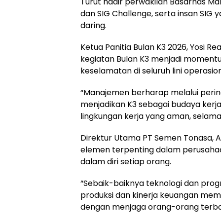
Turut hadir perwakilan Basarnas M
dan SIG Challenge, serta insan SIG 
daring.
Ketua Panitia Bulan K3 2026, Yosi
kegiatan Bulan K3 menjadi momentu
keselamatan di seluruh lini operasion
“Manajemen berharap melalui pering
menjadikan K3 sebagai budaya kerja
lingkungan kerja yang aman, selamat,
Direktur Utama PT Semen Tonasa, 
elemen terpenting dalam perusahaa
dalam diri setiap orang.
“Sebaik-baiknya teknologi dan pro
produksi dan kinerja keuangan mem
dengan menjaga orang-orang terbai