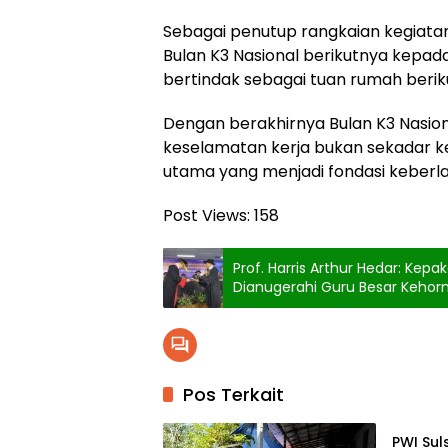
Sebagai penutup rangkaian kegiata
Bulan K3 Nasional berikutnya kepad
bertindak sebagai tuan rumah berik
Dengan berakhirnya Bulan K3 Nasi
keselamatan kerja bukan sekadar ke
utama yang menjadi fondasi keberla
Post Views:
158
Prof. Harris Arthur Hedar: Kep
Dianugerahi Guru Besar Keho
Pos Terkait
Berita
PWI Sul