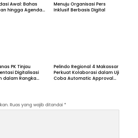
dasi Awal: Bahas
Menuju Organisasi Pers
ikan hingga Agenda
Inklusif Berbasis Digital
as 2027
Berita
anas PK Tinjau
Pelindo Regional 4 Makassar
ntasi Digitalisasi
Perkuat Kolaborasi dalam Uji
n dalam Rangka
Coba Automatic Approval
i NLE dan Uji Coba
SPOG dan Evaluasi NLE
tic Approval SPOG
kan.
Ruas yang wajib ditandai
*