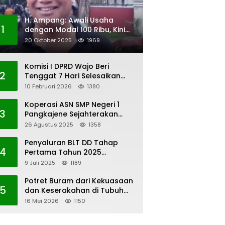
H. Ampang: Awali Usaha
1
dengan Modal 100 Ribu, Kini
Jadi Jutawan
20 Oktober 2025
1969
Komisi I DPRD Wajo Beri
2
Tenggat 7 Hari Selesaikan
Polemik Pengangkatan KAUR
10 Februari 2026
1380
Keuangan Desa Bau-Bau
Koperasi ASN SMP Negeri 1
3
Pangkajene Sejahterakan
Anggota
26 Agustus 2025
1358
Penyaluran BLT DD Tahap
4
Pertama Tahun 2025
Lembang Kaero
9 Juli 2025
1189
Potret Buram dari Kekuasaan
5
dan Keserakahan di Tubuh
PWI Sulsel
16 Mei 2026
1150