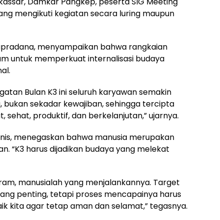
akassar, Damkar Pangkep, peserta SIG Meeting
yang mengikuti kegiatan secara luring maupun
 Reapradana, menyampaikan bahwa rangkaian
m untuk memperkuat internalisasi budaya
al.
atan Bulan K3 ini seluruh karyawan semakin
, bukan sekadar kewajiban, sehingga tercipta
 sehat, produktif, dan berkelanjutan,” ujarnya.
Anis, menegaskan bahwa manusia merupakan
n. “K3 harus dijadikan budaya yang melekat
gram, manusialah yang menjalankannya. Target
ang penting, tetapi proses mencapainya harus
k kita agar tetap aman dan selamat,” tegasnya.