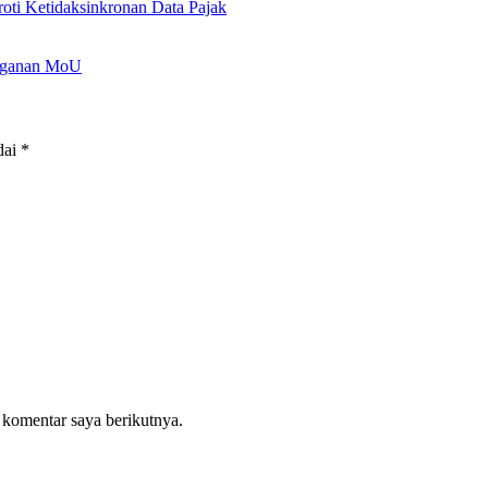
i Ketidaksinkronan Data Pajak
anganan MoU
dai
*
 komentar saya berikutnya.