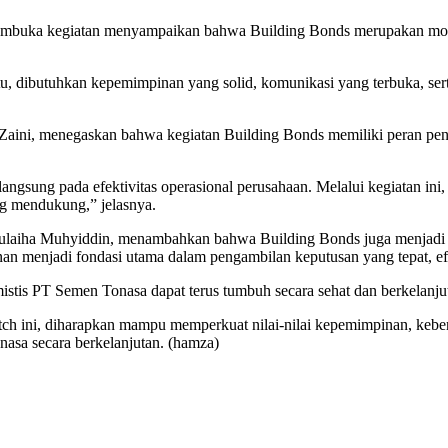
embuka kegiatan menyampaikan bahwa Building Bonds merupakan mom
tu, dibutuhkan kepemimpinan yang solid, komunikasi yang terbuka, sert
Zaini, menegaskan bahwa kegiatan Building Bonds memiliki peran pen
angsung pada efektivitas operasional perusahaan. Melalui kegiatan i
ing mendukung,” jelasnya.
Sulaiha Muhyiddin, menambahkan bahwa Building Bonds juga menjadi
nan menjadi fondasi utama dalam pengambilan keputusan yang tepat, efi
istis PT Semen Tonasa dapat terus tumbuh secara sehat dan berkelanju
h ini, diharapkan mampu memperkuat nilai-nilai kepemimpinan, kebersam
asa secara berkelanjutan. (hamza)