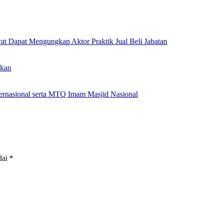
rat Dapat Mengungkap Aktor Praktik Jual Beli Jabatan
fkan
nternasional serta MTQ Imam Masjid Nasional
dai
*