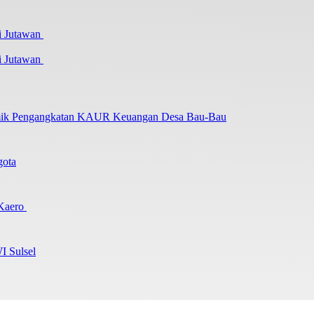
i Jutawan
lemik Pengangkatan KAUR Keuangan Desa Bau-Bau
gota
 Kaero
I Sulsel