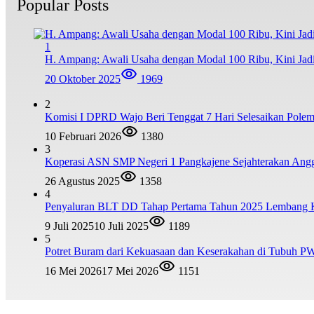
Popular Posts
1
H. Ampang: Awali Usaha dengan Modal 100 Ribu, Kini Jad
20 Oktober 2025
1969
2
Komisi I DPRD Wajo Beri Tenggat 7 Hari Selesaikan Po
10 Februari 2026
1380
3
Koperasi ASN SMP Negeri 1 Pangkajene Sejahterakan Ang
26 Agustus 2025
1358
4
Penyaluran BLT DD Tahap Pertama Tahun 2025 Lembang
9 Juli 2025
10 Juli 2025
1189
5
Potret Buram dari Kekuasaan dan Keserakahan di Tubuh PW
16 Mei 2026
17 Mei 2026
1151