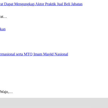
rat Dapat Mengungkap Aktor Praktik Jual Beli Jabatan
orat…
fkan
nternasional serta MTQ Imam Masjid Nasional
s Wajo,…