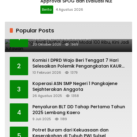
Approval SPOG dan Evaluasi NLE
Berita
4 Agustus 2026
Popular Posts
H. Ampang: Awali Usaha dengan Modal
1
100 Ribu, Kini Jadi Jutawan
20 Oktober 2025
1969
Komisi I DPRD Wajo Beri Tenggat 7 Hari
2
Selesaikan Polemik Pengangkatan KAUR
Keuangan Desa Bau-Bau
10 Februari 2026
1379
Koperasi ASN SMP Negeri 1 Pangkajene
3
Sejahterakan Anggota
26 Agustus 2025
1358
Penyaluran BLT DD Tahap Pertama Tahun
4
2025 Lembang Kaero
9 Juli 2025
1189
Potret Buram dari Kekuasaan dan
5
Keserakahan di Tubuh PWI Sulsel