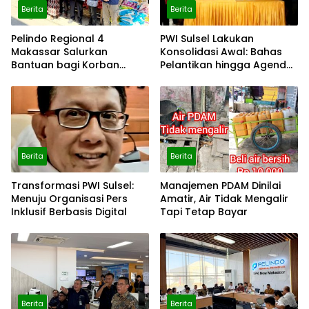
Berita
Berita
Pelindo Regional 4
PWI Sulsel Lakukan
Makassar Salurkan
Konsolidasi Awal: Bahas
Bantuan bagi Korban
Pelantikan hingga Agenda
Kebakaran Tallo
Porwanas 2027
Berita
Berita
Transformasi PWI Sulsel:
Manajemen PDAM Dinilai
Menuju Organisasi Pers
Amatir, Air Tidak Mengalir
Inklusif Berbasis Digital
Tapi Tetap Bayar
Berita
Berita