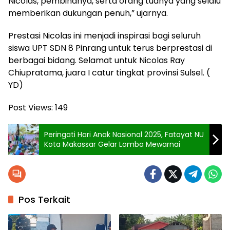
Nicolas, pembinanya, serta orang tuanya yang selalu
memberikan dukungan penuh,” ujarnya.
Prestasi Nicolas ini menjadi inspirasi bagi seluruh
siswa UPT SDN 8 Pinrang untuk terus berprestasi di
berbagai bidang. Selamat untuk Nicolas Ray
Chiupratama, juara I catur tingkat provinsi Sulsel. (
YD)
Post Views:
149
Peringati Hari Anak Nasional 2025, Fatayat NU
Kota Makassar Gelar Lomba Mewarnai
Pos Terkait