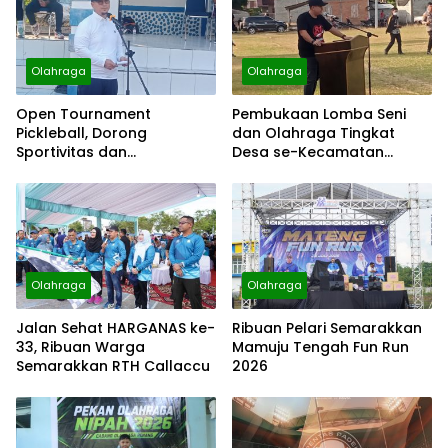
Olahraga
Olahraga
Open Tournament
Pembukaan Lomba Seni
Pickleball, Dorong
dan Olahraga Tingkat
Sportivitas dan
Desa se-Kecamatan
Persaudaraan
Budong-Budong
Olahraga
Olahraga
Jalan Sehat HARGANAS ke-
Ribuan Pelari Semarakkan
33, Ribuan Warga
Mamuju Tengah Fun Run
Semarakkan RTH Callaccu
2026