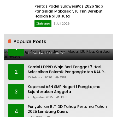
Pentas Padel SulawesiPos 2026 Siap
Panaskan Makassar, 16 Tim Berebut
Hadiah Rp100 Juta
Olahraga
8 Juli 2026
Popular Posts
H. Ampang: Awali Usaha dengan Modal
1
100 Ribu, Kini Jadi Jutawan
20 Oktober 2025
1971
Komisi I DPRD Wajo Beri Tenggat 7 Hari
2
Selesaikan Polemik Pengangkatan KAUR
Keuangan Desa Bau-Bau
10 Februari 2026
1381
Koperasi ASN SMP Negeri 1 Pangkajene
3
Sejahterakan Anggota
26 Agustus 2025
1358
Penyaluran BLT DD Tahap Pertama Tahun
4
2025 Lembang Kaero
9 Juli 2025
1191