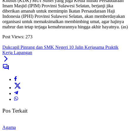
Khusus (KDK) MUI Sulsel yang juga Ketua Ittihad Persaudaraan
Imam Masjid (IPIM) Provinsi Sulawesi Selatan, berjanji jika
diberikan amanah untuk memimpin Ikatan Persaudaraan Haji
Indonesia (IPHI) Provinsi Sulawesi Selatan, akan memberdayakan
organisasi untuk memaksimalkan membimbing umat, agar hajinya
mabrur dan tetap terjaga kemabrurannya hingga akhir hayatnya. (as)
Post Views:
273
Dukcapil Pinrang dan SMK Negeri 10 Jalin Kerjasama Praktik
Kerja Lapangan
Pos Terkait
Agama