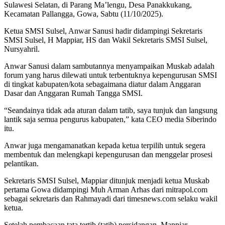
Sulawesi Selatan, di Parang Ma’lengu, Desa Panakkukang,
Kecamatan Pallangga, Gowa, Sabtu (11/10/2025).
Ketua SMSI Sulsel, Anwar Sanusi hadir didampingi Sekretaris
SMSI Sulsel, H Mappiar, HS dan Wakil Sekretaris SMSI Sulsel,
Nursyahril.
Anwar Sanusi dalam sambutannya menyampaikan Muskab adalah
forum yang harus dilewati untuk terbentuknya kepengurusan SMSI
di tingkat kabupaten/kota sebagaimana diatur dalam Anggaran
Dasar dan Anggaran Rumah Tangga SMSI.
“Seandainya tidak ada aturan dalam tatib, saya tunjuk dan langsung
lantik saja semua pengurus kabupaten,” kata CEO media Siberindo
itu.
Anwar juga mengamanatkan kepada ketua terpilih untuk segera
membentuk dan melengkapi kepengurusan dan menggelar prosesi
pelantikan.
Sekretaris SMSI Sulsel, Mappiar ditunjuk menjadi ketua Muskab
pertama Gowa didampingi Muh Arman Arhas dari mitrapol.com
sebagai sekretaris dan Rahmayadi dari timesnews.com selaku wakil
ketua.
Setelah pembacaan tata tertib (tatib) persidangan, Mappiar