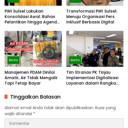
PWI Sulsel Lakukan
Transformasi PWI Sulsel:
Konsolidasi Awal: Bahas
Menuju Organisasi Pers
Pelantikan hingga Agenda
Inklusif Berbasis Digital
Porwanas 2027
Berita
Berita
Manajemen PDAM Dinilai
Tim Stranas PK Tinjau
Amatir, Air Tidak Mengalir
Implementasi Digitalisasi
Tapi Tetap Bayar
Layanan dalam Rangka
Evaluasi NLE dan Uji Coba
Automatic Approval SPOG
Tinggalkan Balasan
Alamat email Anda tidak akan dipublikasikan.
Ruas yang
wajib ditandai
*