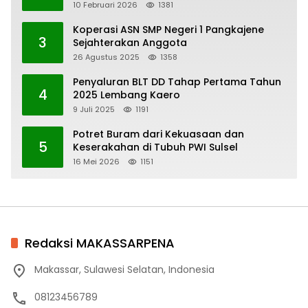
Keuangan Desa Bau-Bau
10 Februari 2026
1381
Koperasi ASN SMP Negeri 1 Pangkajene
3
Sejahterakan Anggota
26 Agustus 2025
1358
Penyaluran BLT DD Tahap Pertama Tahun
4
2025 Lembang Kaero
9 Juli 2025
1191
Potret Buram dari Kekuasaan dan
5
Keserakahan di Tubuh PWI Sulsel
16 Mei 2026
1151
Redaksi MAKASSARPENA
Makassar, Sulawesi Selatan, Indonesia
08123456789