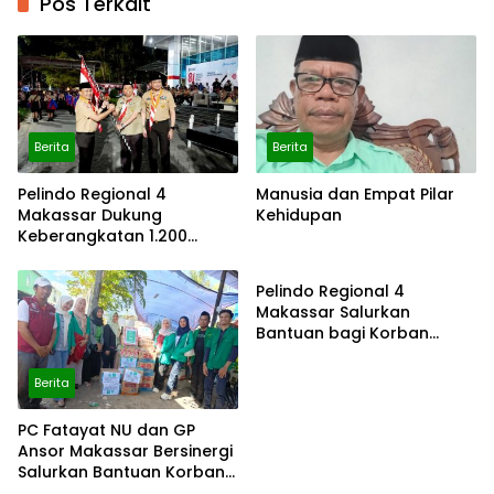
Pos Terkait
Berita
Berita
Pelindo Regional 4
Manusia dan Empat Pilar
Makassar Dukung
Kehidupan
Keberangkatan 1.200
Berita
Pramuka Sulsel ke Cibubur
Pelindo Regional 4
Makassar Salurkan
Bantuan bagi Korban
Kebakaran Tallo
Berita
PC Fatayat NU dan GP
Ansor Makassar Bersinergi
Salurkan Bantuan Korban
Berita
Berita
Kebakaran