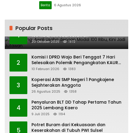
Berita
6 Agustus 2026
Popular Posts
H. Ampang: Awali Usaha dengan Modal
1
100 Ribu, Kini Jadi Jutawan
20 Oktober 2025
1972
Komisi I DPRD Wajo Beri Tenggat 7 Hari
2
Selesaikan Polemik Pengangkatan KAUR
Keuangan Desa Bau-Bau
10 Februari 2026
1383
Koperasi ASN SMP Negeri 1 Pangkajene
3
Sejahterakan Anggota
26 Agustus 2025
1358
Penyaluran BLT DD Tahap Pertama Tahun
4
2025 Lembang Kaero
9 Juli 2025
1194
Potret Buram dari Kekuasaan dan
5
Keserakahan di Tubuh PWI Sulsel