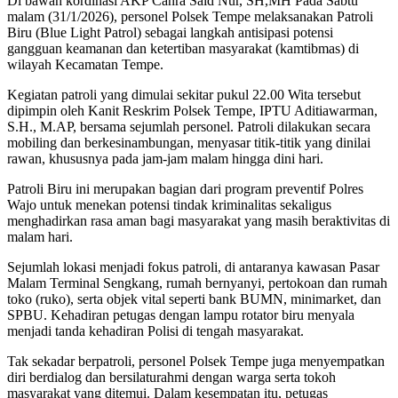
Di bawah kordinasi AKP Canra Said Nur, SH,MH Pada Sabtu
malam (31/1/2026), personel Polsek Tempe melaksanakan Patroli
Biru (Blue Light Patrol) sebagai langkah antisipasi potensi
gangguan keamanan dan ketertiban masyarakat (kamtibmas) di
wilayah Kecamatan Tempe.
Kegiatan patroli yang dimulai sekitar pukul 22.00 Wita tersebut
dipimpin oleh Kanit Reskrim Polsek Tempe, IPTU Aditiawarman,
S.H., M.AP, bersama sejumlah personel. Patroli dilakukan secara
mobiling dan berkesinambungan, menyasar titik-titik yang dinilai
rawan, khususnya pada jam-jam malam hingga dini hari.
Patroli Biru ini merupakan bagian dari program preventif Polres
Wajo untuk menekan potensi tindak kriminalitas sekaligus
menghadirkan rasa aman bagi masyarakat yang masih beraktivitas di
malam hari.
Sejumlah lokasi menjadi fokus patroli, di antaranya kawasan Pasar
Malam Terminal Sengkang, rumah bernyanyi, pertokoan dan rumah
toko (ruko), serta objek vital seperti bank BUMN, minimarket, dan
SPBU. Kehadiran petugas dengan lampu rotator biru menyala
menjadi tanda kehadiran Polisi di tengah masyarakat.
Tak sekadar berpatroli, personel Polsek Tempe juga menyempatkan
diri berdialog dan bersilaturahmi dengan warga serta tokoh
masyarakat yang ditemui. Dalam kesempatan itu, petugas