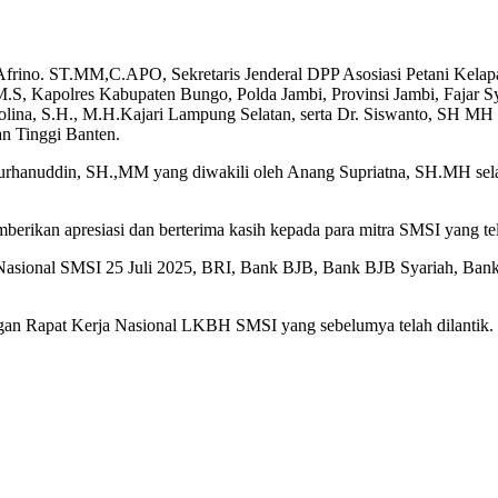
 Afrino. ST.MM,C.APO, Sekretaris Jenderal DPP Asosiasi Petani Ke
Kapolres Kabupaten Bungo, Polda Jambi, Provinsi Jambi, Fajar Syah
lina, S.H., M.H.Kajari Lampung Selatan, serta Dr. Siswanto, SH MH 
 Tinggi Banten.
Burhanuddin, SH.,MM yang diwakili oleh Anang Supriatna, SH.MH s
erikan apresiasi dan berterima kasih kepada para mitra SMSI yang t
asional SMSI 25 Juli 2025, BRI, Bank BJB, Bank BJB Syariah, Bank B
engan Rapat Kerja Nasional LKBH SMSI yang sebelumya telah dilantik. (