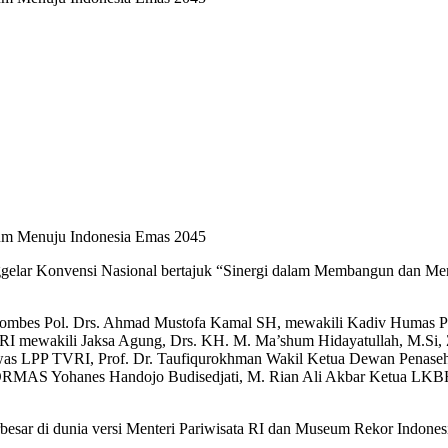
um Menuju Indonesia Emas 2045
enggelar Konvensi Nasional bertajuk “Sinergi dalam Membangun dan 
 Kombes Pol. Drs. Ahmad Mustofa Kamal SH, mewakili Kadiv Humas P
n RI mewakili Jaksa Agung, Drs. KH. M. Ma’shum Hidayatullah, M.
s LPP TVRI, Prof. Dr. Taufiqurokhman Wakil Ketua Dewan Penaseh
MAS Yohanes Handojo Budisedjati, M. Rian Ali Akbar Ketua LKBH S
erbesar di dunia versi Menteri Pariwisata RI dan Museum Rekor Indon