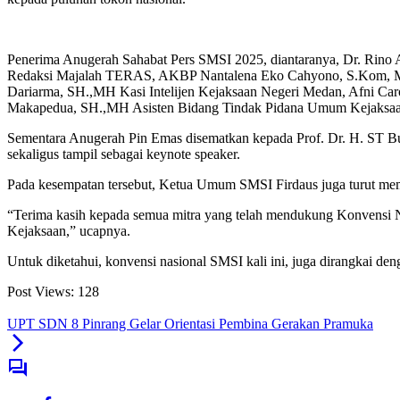
Penerima Anugerah Sahabat Pers SMSI 2025, diantaranya, Dr. Rino
Redaksi Majalah TERAS, AKBP Nantalena Eko Cahyono, S.Kom, M.S, 
Dariarma, SH.,MH Kasi Intelijen Kejaksaan Negeri Medan, Afni Caro
Makapedua, SH.,MH Asisten Bidang Tindak Pidana Umum Kejaksaan
Sementara Anugerah Pin Emas disematkan kepada Prof. Dr. H. ST 
sekaligus tampil sebagai keynote speaker.
Pada kesempatan tersebut, Ketua Umum SMSI Firdaus juga turut memb
“Terima kasih kepada semua mitra yang telah mendukung Konvensi N
Kejaksaan,” ucapnya.
Untuk diketahui, konvensi nasional SMSI kali ini, juga dirangkai d
Post Views:
128
UPT SDN 8 Pinrang Gelar Orientasi Pembina Gerakan Pramuka