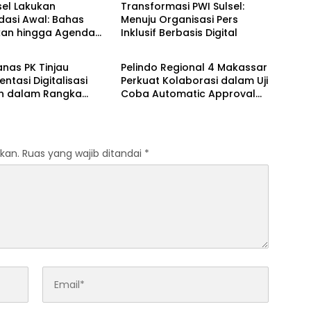
sel Lakukan
Transformasi PWI Sulsel:
dasi Awal: Bahas
Menuju Organisasi Pers
ikan hingga Agenda
Inklusif Berbasis Digital
Berita
as 2027
anas PK Tinjau
Pelindo Regional 4 Makassar
ntasi Digitalisasi
Perkuat Kolaborasi dalam Uji
n dalam Rangka
Coba Automatic Approval
i NLE dan Uji Coba
SPOG dan Evaluasi NLE
tic Approval SPOG
kan.
Ruas yang wajib ditandai
*