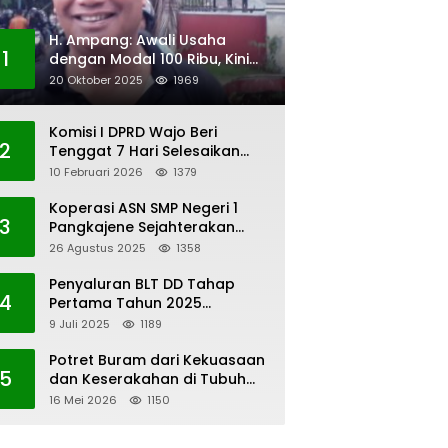
H. Ampang: Awali Usaha
1
dengan Modal 100 Ribu, Kini
Jadi Jutawan
20 Oktober 2025
1969
Komisi I DPRD Wajo Beri
2
Tenggat 7 Hari Selesaikan
Polemik Pengangkatan KAUR
10 Februari 2026
1379
Keuangan Desa Bau-Bau
Koperasi ASN SMP Negeri 1
3
Pangkajene Sejahterakan
Anggota
26 Agustus 2025
1358
Penyaluran BLT DD Tahap
4
Pertama Tahun 2025
Lembang Kaero
9 Juli 2025
1189
Potret Buram dari Kekuasaan
5
dan Keserakahan di Tubuh
PWI Sulsel
16 Mei 2026
1150