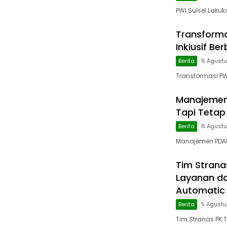
PWI Sulsel Laku
Transforma
Inklusif Ber
Berita
6 Agust
Transformasi PWI
Manajemen 
Tapi Tetap
Berita
6 Agust
Manajemen PDAM D
Tim Stranas
Layanan da
Automatic
Berita
5 Agust
Tim Stranas PK 