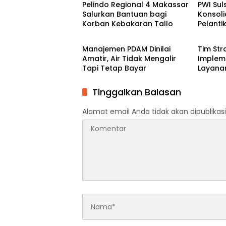
Pelindo Regional 4 Makassar
PWI Sul
Salurkan Bantuan bagi
Konsoli
Korban Kebakaran Tallo
Pelant
Berita
Berita
Porwan
Manajemen PDAM Dinilai
Tim Str
Amatir, Air Tidak Mengalir
Impleme
Tapi Tetap Bayar
Layana
Evaluas
Automa
Tinggalkan Balasan
Alamat email Anda tidak akan dipublikasi