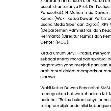
Silaturahmi ini dihadiri oleh Ketua
pusat, di antaranya Prof. Dr. Taufiqu
Penasehat), H. Mohammad Dawam, SH
Kumar (Wakil Ketua Dewan Pertimba
Usaha Media Siber dan Digital), RPS
(Departemen Administrasi dan Keuan
Hermanto (Direktur Humas dan Pemberi
Center (MCC).
Ketua Umum SMSI, Firdaus, menyambu
sebagai energi moral dan spiritual
negarawan yang menjadi panutan. K
arah moral dalam memperkuat marw
ujarnya.
Wakil Ketua Dewan Penasehat SMSI, Pro
menegaskan bahwa kehadiran KH. Ma
nasional. “Beliau bukan hanya penas
tetap berpijak pada nilai kebangsaa