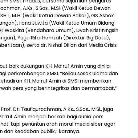
 Umum SMSI, Firdaus, bersama sejumlah pengurus
rochman, A.Ks., S.Sos., M.Si. (Wakil Ketua Dewan
.I., M.H. (Wakil Ketua Dewan Pakar), GS Ashok
ngan), Ilona Juwita (Wakil Ketua Umum Bidang
 Aji Waskita (Bendahara Umum), Dyah Kristiningsih
gan), Yoga Rifai Hamzah (Direktur Big Data),
taan), serta dr. Nishal Dillon dari Media Crisis
t baik dukungan KH. Ma’ruf Amin yang dinilai
 bagi perkembangan SMSI. “Beliau sosok ulama dan
ehadiran KH. Ma’ruf Amin di SMSI memberikan
ah pers yang berintegritas dan bermartabat,”
f. Dr. Taufiqurochman, A.Ks., S.Sos., M.Si., juga
’ruf Amin menjadi berkah bagi dunia pers
ihat, tapi penuntun arah moral media siber agar
n dan keadaban publik,” katanya.