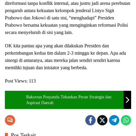
direformasi tanpa konflik internal, atau justru jadi arena perebutan
pengaruh antara kekuatan kelompok jenderal Listyo Sigit
Prabowo dan Jokowi di satu sisi, “menghadapi” Presiden
Prabowo bersama kekuatan yang menginginkan reformasi Polisi
secara menyeluruh di sisi yang lain.
OK kita pantau apa yang akan dilakukan Presiden dan
perkembangan kedua tim dalam 2-3 minggu ke depan. Apa ada
sinergi di antaranya, atau mereka jalan sendiri sendiri karena
memiliki tujuan dan inisiator yang berbeda.
Post Views:
113
Rakornas Posyandu Tekankan Peran Strategis dan
Aspirasi Daerah
Pos Terkait