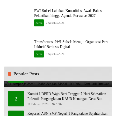
PWI Sulsel Lakukan Konsolidasi Awal: Bahas
Pelantikan hingga Agenda Porwanas 2027
Berita
7 Agustus 2026
Transformasi PWI Sulsel: Menuju Organisasi Pers
Inklusif Berbasis Digital
Berita
6 Agustus 2026
H. Ampang: Awali Usaha dengan Modal 100 Ribu,
Popular Posts
1
Kini Jadi Jutawan
20 Oktober 2025
1972
Komisi I DPRD Wajo Beri Tenggat 7 Hari Selesaikan
2
Polemik Pengangkatan KAUR Keuangan Desa Bau-
Bau
10 Februari 2026
1382
Koperasi ASN SMP Negeri 1 Pangkajene Sejahterakan