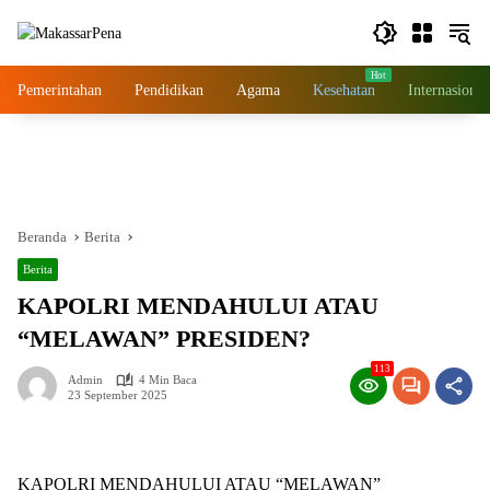
Langsung
ke
konten
Pemerintahan
Pendidikan
Agama
Kesehatan
Internasional
Beranda
Berita
Berita
KAPOLRI MENDAHULUI ATAU
“MELAWAN” PRESIDEN?
113
Admin
4 Min Baca
23 September 2025
KAPOLRI MENDAHULUI ATAU “MELAWAN”