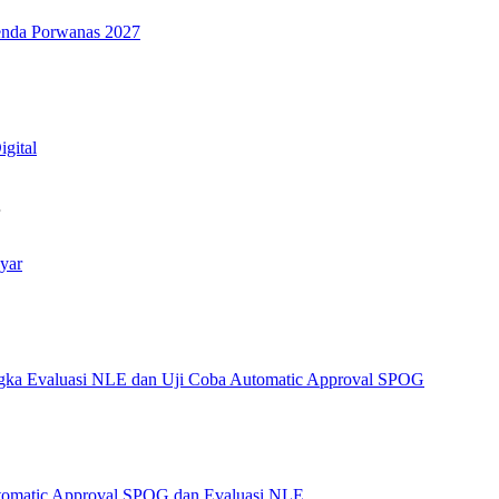
genda Porwanas 2027
igital
…
yar
angka Evaluasi NLE dan Uji Coba Automatic Approval SPOG
Automatic Approval SPOG dan Evaluasi NLE