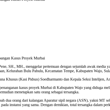
mbangan Kasus Proyek Murbai
Pene, SH., MH., menggelar pertemuan dengan sejumlah awak media ya
saan, Kelurahan Bulu Pabulu, Kecamatan Tempe, Kabupaten Wajo, Sula
ana Khusus (Kasi Pidsus) Soedharmanto dan Kepala Seksi Intelijen, An
penanganan kasus proyek Murbai di Kabupaten Wajo yang diduga meli
kemudian menetapkan satu orang sebagai tersangka.
ah dua orang dari kalangan Aparatur sipil negara (ASN), yakni MT sel
da instansi yang sama. Dengan demikian, total tersangka dalam perka