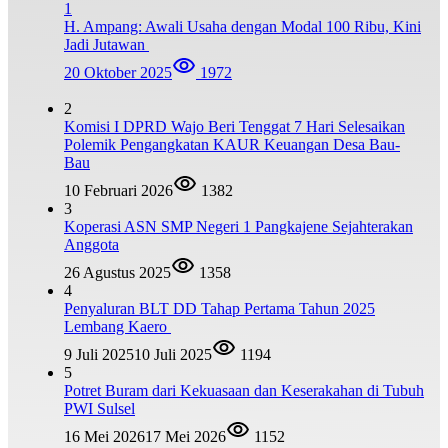
1
H. Ampang: Awali Usaha dengan Modal 100 Ribu, Kini
Jadi Jutawan
20 Oktober 2025
1972
2
Komisi I DPRD Wajo Beri Tenggat 7 Hari Selesaikan
Polemik Pengangkatan KAUR Keuangan Desa Bau-
Bau
10 Februari 2026
1382
3
Koperasi ASN SMP Negeri 1 Pangkajene Sejahterakan
Anggota
26 Agustus 2025
1358
4
Penyaluran BLT DD Tahap Pertama Tahun 2025
Lembang Kaero
9 Juli 2025
10 Juli 2025
1194
5
Potret Buram dari Kekuasaan dan Keserakahan di Tubuh
PWI Sulsel
16 Mei 2026
17 Mei 2026
1152