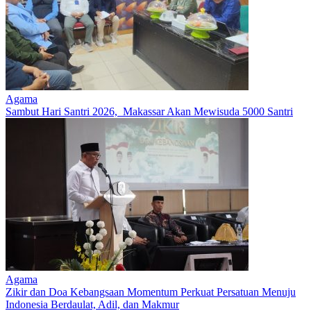
Agama
Sambut Hari Santri 2026, Makassar Akan Mewisuda 5000 Santri
Agama
Zikir dan Doa Kebangsaan Momentum Perkuat Persatuan Menuju
Indonesia Berdaulat, Adil, dan Makmur