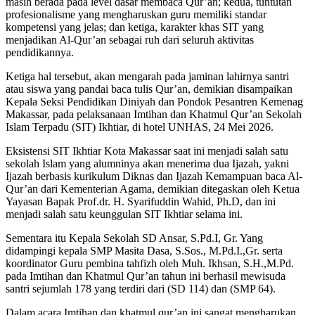
masih berada pada level dasar membaca Qur’an; kedua, tuntutan
profesionalisme yang mengharuskan guru memiliki standar
kompetensi yang jelas; dan ketiga, karakter khas SIT yang
menjadikan Al-Qur’an sebagai ruh dari seluruh aktivitas
pendidikannya.
Ketiga hal tersebut, akan mengarah pada jaminan lahirnya santri
atau siswa yang pandai baca tulis Qur’an, demikian disampaikan
Kepala Seksi Pendidikan Diniyah dan Pondok Pesantren Kemenag
Makassar, pada pelaksanaan Imtihan dan Khatmul Qur’an Sekolah
Islam Terpadu (SIT) Ikhtiar, di hotel UNHAS, 24 Mei 2026.
Eksistensi SIT Ikhtiar Kota Makassar saat ini menjadi salah satu
sekolah Islam yang alumninya akan menerima dua Ijazah, yakni
Ijazah berbasis kurikulum Diknas dan Ijazah Kemampuan baca Al-
Qur’an dari Kementerian Agama, demikian ditegaskan oleh Ketua
Yayasan Bapak Prof.dr. H. Syarifuddin Wahid, Ph.D, dan ini
menjadi salah satu keunggulan SIT Ikhtiar selama ini.
Sementara itu Kepala Sekolah SD Ansar, S.Pd.I, Gr. Yang
didampingi kepala SMP Masita Dasa, S.Sos., M.Pd.I.,Gr. serta
koordinator Guru pembina tahfizh oleh Muh. Ikhsan, S.H.,M.Pd.
pada Imtihan dan Khatmul Qur’an tahun ini berhasil mewisuda
santri sejumlah 178 yang terdiri dari (SD 114) dan (SMP 64).
Dalam acara Imtihan dan khatmul qur’an ini sangat mengharukan