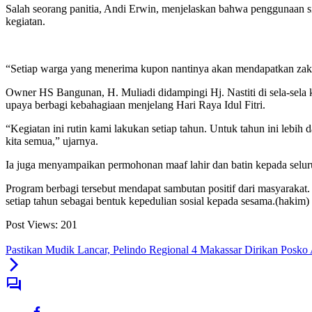
Salah seorang panitia, Andi Erwin, menjelaskan bahwa penggunaan sis
kegiatan.
“Setiap warga yang menerima kupon nantinya akan mendapatkan zaka
Owner HS Bangunan, H. Muliadi didampingi Hj. Nastiti di sela-se
upaya berbagi kebahagiaan menjelang Hari Raya Idul Fitri.
“Kegiatan ini rutin kami lakukan setiap tahun. Untuk tahun ini leb
kita semua,” ujarnya.
Ia juga menyampaikan permohonan maaf lahir dan batin kepada selur
Program berbagi tersebut mendapat sambutan positif dari masyarakat
setiap tahun sebagai bentuk kepedulian sosial kepada sesama.(hakim)
Post Views:
201
Pastikan Mudik Lancar, Pelindo Regional 4 Makassar Dirikan Posk