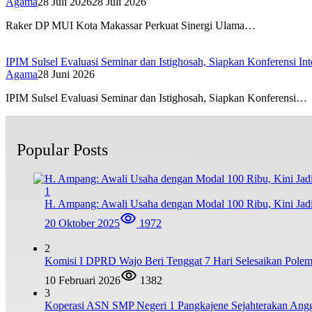
Agama
28 Juli 2026
28 Juli 2026
Raker DP MUI Kota Makassar Perkuat Sinergi Ulama…
IPIM Sulsel Evaluasi Seminar dan Istighosah, Siapkan Konferensi I
Agama
28 Juni 2026
IPIM Sulsel Evaluasi Seminar dan Istighosah, Siapkan Konferensi…
Popular Posts
1
H. Ampang: Awali Usaha dengan Modal 100 Ribu, Kini Jad
20 Oktober 2025
1972
2
Komisi I DPRD Wajo Beri Tenggat 7 Hari Selesaikan Po
10 Februari 2026
1382
3
Koperasi ASN SMP Negeri 1 Pangkajene Sejahterakan Ang