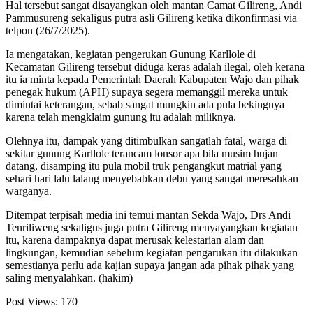
Hal tersebut sangat disayangkan oleh mantan Camat Gilireng, Andi
Pammusureng sekaligus putra asli Gilireng ketika dikonfirmasi via
telpon (26/7/2025).
Ia mengatakan, kegiatan pengerukan Gunung Karllole di
Kecamatan Gilireng tersebut diduga keras adalah ilegal, oleh kerana
itu ia minta kepada Pemerintah Daerah Kabupaten Wajo dan pihak
penegak hukum (APH) supaya segera memanggil mereka untuk
dimintai keterangan, sebab sangat mungkin ada pula bekingnya
karena telah mengklaim gunung itu adalah miliknya.
Olehnya itu, dampak yang ditimbulkan sangatlah fatal, warga di
sekitar gunung Karllole terancam lonsor apa bila musim hujan
datang, disamping itu pula mobil truk pengangkut matrial yang
sehari hari lalu lalang menyebabkan debu yang sangat meresahkan
warganya.
Ditempat terpisah media ini temui mantan Sekda Wajo, Drs Andi
Tenriliweng sekaligus juga putra Gilireng menyayangkan kegiatan
itu, karena dampaknya dapat merusak kelestarian alam dan
lingkungan, kemudian sebelum kegiatan pengarukan itu dilakukan
semestianya perlu ada kajian supaya jangan ada pihak pihak yang
saling menyalahkan. (hakim)
Post Views:
170