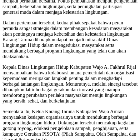
menjadi perhatian bersama. Fokus pembahasan meliputi pengelolaan
sampah, kebersihan lingkungan, serta peningkatan partisipasi
generasi muda dalam menjaga kelestarian lingkungan.
Dalam pertemuan tersebut, kedua pihak sepakat bahwa peran
pemuda sangat strategis dalam membangun kesadaran masyarakat
akan pentingnya menjaga kebersihan dan kelestarian lingkungan.
Karang Taruna diharapkan dapat menjadi mitra aktif Dinas
Lingkungan Hidup dalam mengedukasi masyarakat serta
mendukung berbagai program lingkungan yang telah dan akan
dilaksanakan.
Kepala Dinas Lingkungan Hidup Kabupaten Wajo A. Fakhrul Rijal
menyampaikan bahwa kolaborasi antara pemerintah dan organisasi
kepemudaan merupakan langkah penting dalam menghadapi
berbagai tantangan lingkungan. Menurutnya, melalui sinergi tersebut
diharapkan lahir berbagai gerakan dan inovasi yang mampu
mendorong perubahan perilaku masyarakat menuju lingkungan
yang bersih, sehat, dan berkelanjutan.
Sementara itu, Ketua Karang Taruna Kabupaten Wajo Amran
menyatakan kesiapan organisasinya untuk mendukung berbagai
program lingkungan hidup. Dukungan tersebut mencakup kegiatan
gotong royong, edukasi pengelolaan sampah, penghijauan, serta
kampanye Gerakan PISOTA’ (Pilah Sampahta, Olah Sampahta, dan
Tanami Pekaranganta).