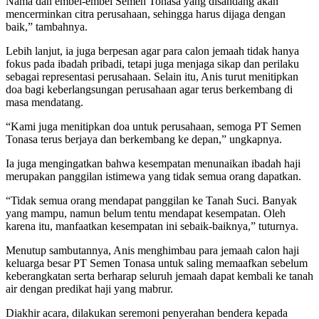
Nama dan embel-embel Semen Tonasa yang disandang akan
mencerminkan citra perusahaan, sehingga harus dijaga dengan
baik,” tambahnya.
Lebih lanjut, ia juga berpesan agar para calon jemaah tidak hanya
fokus pada ibadah pribadi, tetapi juga menjaga sikap dan perilaku
sebagai representasi perusahaan. Selain itu, Anis turut menitipkan
doa bagi keberlangsungan perusahaan agar terus berkembang di
masa mendatang.
“Kami juga menitipkan doa untuk perusahaan, semoga PT Semen
Tonasa terus berjaya dan berkembang ke depan,” ungkapnya.
Ia juga mengingatkan bahwa kesempatan menunaikan ibadah haji
merupakan panggilan istimewa yang tidak semua orang dapatkan.
“Tidak semua orang mendapat panggilan ke Tanah Suci. Banyak
yang mampu, namun belum tentu mendapat kesempatan. Oleh
karena itu, manfaatkan kesempatan ini sebaik-baiknya,” tuturnya.
Menutup sambutannya, Anis menghimbau para jemaah calon haji
keluarga besar PT Semen Tonasa untuk saling memaafkan sebelum
keberangkatan serta berharap seluruh jemaah dapat kembali ke tanah
air dengan predikat haji yang mabrur.
Diakhir acara, dilakukan seremoni penyerahan bendera kepada