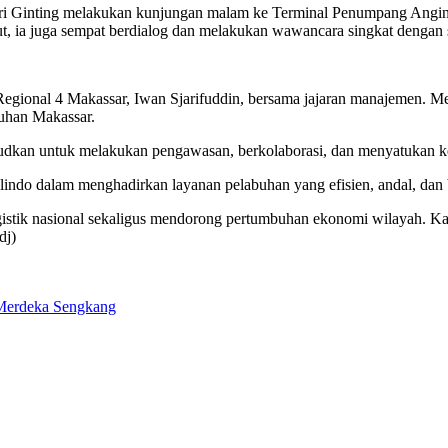
ri Ginting melakukan kunjungan malam ke Terminal Penumpang Angin
ut, ia juga sempat berdialog dan melakukan wawancara singkat dengan
egional 4 Makassar, Iwan Sjarifuddin, bersama jajaran manajemen. Men
buhan Makassar.
dkan untuk melakukan pengawasan, berkolaborasi, dan menyatukan keku
do dalam menghadirkan layanan pelabuhan yang efisien, andal, dan be
ogistik nasional sekaligus mendorong pertumbuhan ekonomi wilayah. K
dj)
Merdeka Sengkang