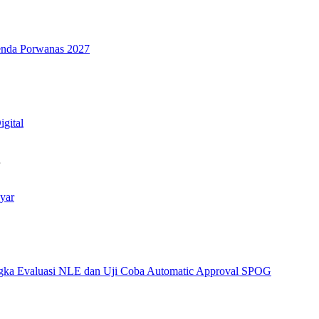
genda Porwanas 2027
igital
…
yar
angka Evaluasi NLE dan Uji Coba Automatic Approval SPOG