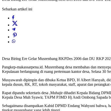
Sebarkan artikel ini
Desa Biring Ere Gelar Musrenbang RKPDes 2006 dan DU RKP 202
Pangkep-makassarpena.id. Musrenbang desa membahas dan menyepa
Kepulauan berlangsung di ruang pertemuan kantor desa, Selasa 30 S
Musyawarah dipimpin dan dibuka Ketua BPD, H Albert Harsyah, didampi
kepala dusun, RK, RT, tokoh masyarakat, staff, aparat dan perangkat 
Rapat dipandu sekretaris desa ,Muhajir dihadiri Kepala Bidang DP
Kepala Desa Muh Syawir, TAPM P3MD Hj Andi Ombong Sapada bers
Sebagaimana disampaikan Kabid DPMD Endang Wahyuni bahwa, hasil m
tingkat musrenbang yang lebih tinggi.