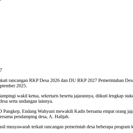
7
kati rancangan RKP Desa 2026 dan DU RKP 2027 Pemerintahan Desa
eptember 2025.
ngi wakil ketua, sekretaris beserta jajarannya, diikuti lengkap stakeh
desa serta undangan lainnya.
MD Pangkep, Endang Wahyuni mewakili Kadis bersama empat orang jaj
ama pendamping desa, A. Halijah.
usyawarah terkait rancangan pemerintah desa beberapa program kegi