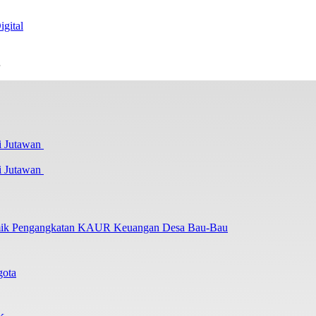
igital
…
i Jutawan
lemik Pengangkatan KAUR Keuangan Desa Bau-Bau
gota