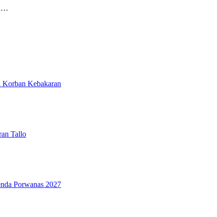
ka…
n Korban Kebakaran
an Tallo
genda Porwanas 2027