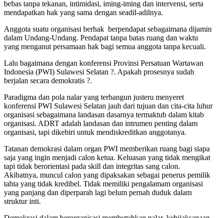
bebas tanpa tekanan, intimidasi, iming-iming dan intervensi, serta
mendapatkan hak yang sama dengan seadil-adilnya.
Anggota suatu organisasi berhak berpendapat sebagaimana dijamin
dalam Undang-Undang. Pendapat tanpa batas ruang dan waktu
yang menganut persamaan hak bagi semua anggota tanpa kecuali.
Lalu bagaimana dengan konferensi Provinsi Persatuan Wartawan
Indonesia (PWI) Sulawesi Selatan ?. Apakah prosesnya sudah
berjalan secara demokratis ?.
Paradigma dan pola nalar yang terbangun justeru menyeret
konferensi PWI Sulawesi Selatan jauh dari tujuan dan cita-cita luhur
organisasi sebagaimana landasan dasarnya termaktub dalam kitab
organisasi. ADRT adalah landasan dan intrumen penting dalam
organisasi, tapi dikebiri untuk mendiskreditkan anggotanya.
Tatanan demokrasi dalam organ PWI memberikan ruang bagi siapa
saja yang ingin menjadi calon ketua. Keluasan yang tidak mengikat
tapi tidak berorientasi pada skill dan integritas sang calon.
Akibatnya, muncul calon yang dipaksakan sebagai penerus pemilik
tahta yang tidak kredibel. Tidak memiliki pengalamam organisasi
yang panjang dan diperparah lagi belum pernah duduk dalam
struktur inti.
Demokrasi dalam berorganisasi membutuhkan nalar, kebijaksanaan,