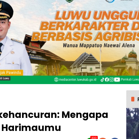
a kehancuran: Mengapa
i Harimaumu
300