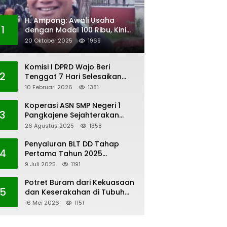
H. Ampang: Awali Usaha
1
dengan Modal 100 Ribu, Kini
Jadi Jutawan
20 Oktober 2025
1969
Komisi I DPRD Wajo Beri
2
Tenggat 7 Hari Selesaikan
Polemik Pengangkatan KAUR
10 Februari 2026
1381
Keuangan Desa Bau-Bau
Koperasi ASN SMP Negeri 1
3
Pangkajene Sejahterakan
Anggota
26 Agustus 2025
1358
Penyaluran BLT DD Tahap
4
Pertama Tahun 2025
Lembang Kaero
9 Juli 2025
1191
Potret Buram dari Kekuasaan
5
dan Keserakahan di Tubuh
PWI Sulsel
16 Mei 2026
1151