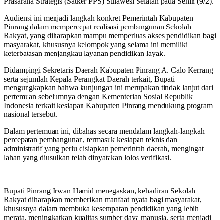
Prasarana Strategis (Satker PPS) Sulawesi Selatan pada Senin (9/2).
Audiensi ini menjadi langkah konkret Pemerintah Kabupaten
Pinrang dalam mempercepat realisasi pembangunan Sekolah
Rakyat, yang diharapkan mampu memperluas akses pendidikan bagi
masyarakat, khususnya kelompok yang selama ini memiliki
keterbatasan menjangkau layanan pendidikan layak.
Didampingi Sekretaris Daerah Kabupaten Pinrang A. Calo Kerrang
serta sejumlah Kepala Perangkat Daerah terkait, Bupati
mengungkapkan bahwa kunjungan ini merupakan tindak lanjut dari
pertemuan sebelumnya dengan Kementerian Sosial Republik
Indonesia terkait kesiapan Kabupaten Pinrang mendukung program
nasional tersebut.
Dalam pertemuan ini, dibahas secara mendalam langkah-langkah
percepatan pembangunan, termasuk kesiapan teknis dan
administratif yang perlu disiapkan pemerintah daerah, mengingat
lahan yang diusulkan telah dinyatakan lolos verifikasi.
Bupati Pinrang Irwan Hamid menegaskan, kehadiran Sekolah
Rakyat diharapkan memberikan manfaat nyata bagi masyarakat,
khususnya dalam membuka kesempatan pendidikan yang lebih
merata, meningkatkan kualitas sumber daya manusia, serta menjadi