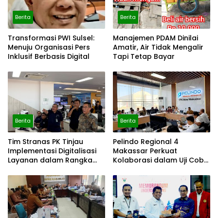
Berita
Berita
Transformasi PWI Sulsel:
Manajemen PDAM Dinilai
Menuju Organisasi Pers
Amatir, Air Tidak Mengalir
Inklusif Berbasis Digital
Tapi Tetap Bayar
Berita
Berita
Tim Stranas PK Tinjau
Pelindo Regional 4
Implementasi Digitalisasi
Makassar Perkuat
Layanan dalam Rangka
Kolaborasi dalam Uji Coba
Evaluasi NLE dan Uji Coba
Automatic Approval SPOG
Automatic Approval SPOG
dan Evaluasi NLE