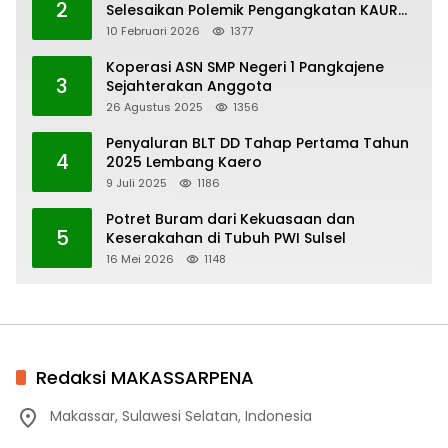
2
Selesaikan Polemik Pengangkatan KAUR
Keuangan Desa Bau-Bau
10 Februari 2026
1377
Koperasi ASN SMP Negeri 1 Pangkajene
3
Sejahterakan Anggota
26 Agustus 2025
1356
Penyaluran BLT DD Tahap Pertama Tahun
4
2025 Lembang Kaero
9 Juli 2025
1186
Potret Buram dari Kekuasaan dan
5
Keserakahan di Tubuh PWI Sulsel
16 Mei 2026
1148
Redaksi MAKASSARPENA
Makassar, Sulawesi Selatan, Indonesia