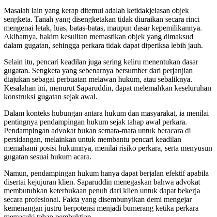
Masalah lain yang kerap ditemui adalah ketidakjelasan objek
sengketa. Tanah yang disengketakan tidak diuraikan secara rinci
mengenai letak, luas, batas-batas, maupun dasar kepemilikannya.
Akibatnya, hakim kesulitan memastikan objek yang dimaksud
dalam gugatan, sehingga perkara tidak dapat diperiksa lebih jauh.
Selain itu, pencari keadilan juga sering keliru menentukan dasar
gugatan. Sengketa yang sebenarnya bersumber dari perjanjian
diajukan sebagai perbuatan melawan hukum, atau sebaliknya.
Kesalahan ini, menurut Saparuddin, dapat melemahkan keseluruhan
konstruksi gugatan sejak awal.
Dalam konteks hubungan antara hukum dan masyarakat, ia menilai
pentingnya pendampingan hukum sejak tahap awal perkara.
Pendampingan advokat bukan semata-mata untuk beracara di
persidangan, melainkan untuk membantu pencari keadilan
memahami posisi hukumnya, menilai risiko perkara, serta menyusun
gugatan sesuai hukum acara.
Namun, pendampingan hukum hanya dapat berjalan efektif apabila
disertai kejujuran klien. Saparuddin menegaskan bahwa advokat
membutuhkan keterbukaan penuh dari klien untuk dapat bekerja
secara profesional. Fakta yang disembunyikan demi mengejar
kemenangan justru berpotensi menjadi bumerang ketika perkara
memasuki tahap pembuktian.