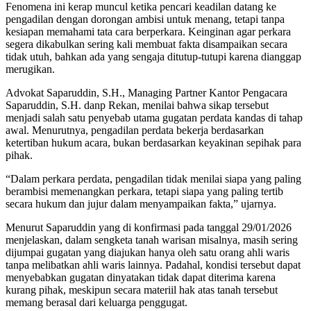
Fenomena ini kerap muncul ketika pencari keadilan datang ke
pengadilan dengan dorongan ambisi untuk menang, tetapi tanpa
kesiapan memahami tata cara berperkara. Keinginan agar perkara
segera dikabulkan sering kali membuat fakta disampaikan secara
tidak utuh, bahkan ada yang sengaja ditutup-tutupi karena dianggap
merugikan.
Advokat Saparuddin, S.H., Managing Partner Kantor Pengacara
Saparuddin, S.H. danp Rekan, menilai bahwa sikap tersebut
menjadi salah satu penyebab utama gugatan perdata kandas di tahap
awal. Menurutnya, pengadilan perdata bekerja berdasarkan
ketertiban hukum acara, bukan berdasarkan keyakinan sepihak para
pihak.
“Dalam perkara perdata, pengadilan tidak menilai siapa yang paling
berambisi memenangkan perkara, tetapi siapa yang paling tertib
secara hukum dan jujur dalam menyampaikan fakta,” ujarnya.
Menurut Saparuddin yang di konfirmasi pada tanggal 29/01/2026
menjelaskan, dalam sengketa tanah warisan misalnya, masih sering
dijumpai gugatan yang diajukan hanya oleh satu orang ahli waris
tanpa melibatkan ahli waris lainnya. Padahal, kondisi tersebut dapat
menyebabkan gugatan dinyatakan tidak dapat diterima karena
kurang pihak, meskipun secara materiil hak atas tanah tersebut
memang berasal dari keluarga penggugat.