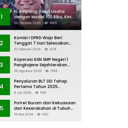
H. Ampang: Awali Usaha
1
dengan Modal 100 Ribu, Kini
Jadi Jutawan
20 Oktober 2025
1969
Komisi I DPRD Wajo Beri
2
Tenggat 7 Hari Selesaikan
Polemik Pengangkatan KAUR
10 Februari 2026
1379
Keuangan Desa Bau-Bau
Koperasi ASN SMP Negeri 1
3
Pangkajene Sejahterakan
Anggota
26 Agustus 2025
1358
Penyaluran BLT DD Tahap
4
Pertama Tahun 2025
Lembang Kaero
9 Juli 2025
1189
Potret Buram dari Kekuasaan
5
dan Keserakahan di Tubuh
PWI Sulsel
16 Mei 2026
1150