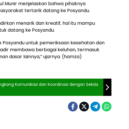
ul Munir menjelaskan bahwa pihaknya
asyarakat tertarik datang ke Posyandu.
adirkan menarik dan kreatif, hal itu mampu
uk datang ke Posyandu.
ke Posyandu untuk pemeriksaan kesehatan dan
hadir membawa berbagai keluhan, termasuk
anan dasar lainnya,” ujarnya. (hamza)
Sengkang Komunikasi dan Koordinasi dengan Sekda
Berita