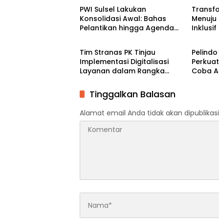
PWI Sulsel Lakukan
Transfo
Konsolidasi Awal: Bahas
Menuju 
Pelantikan hingga Agenda
Inklusif
Berita
Berita
Porwanas 2027
Tim Stranas PK Tinjau
Pelindo
Implementasi Digitalisasi
Perkuat
Layanan dalam Rangka
Coba A
Evaluasi NLE dan Uji Coba
SPOG da
Automatic Approval SPOG
Tinggalkan Balasan
Alamat email Anda tidak akan dipublikasi