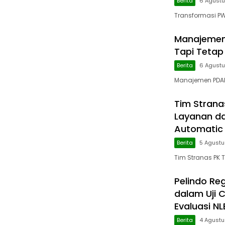
Berita
6 Agust
Transformasi PWI
Manajemen 
Tapi Tetap
Berita
6 Agust
Manajemen PDAM D
Tim Stranas
Layanan da
Automatic
Berita
5 Agust
Tim Stranas PK 
Pelindo Re
dalam Uji 
Evaluasi NL
Berita
4 Agust