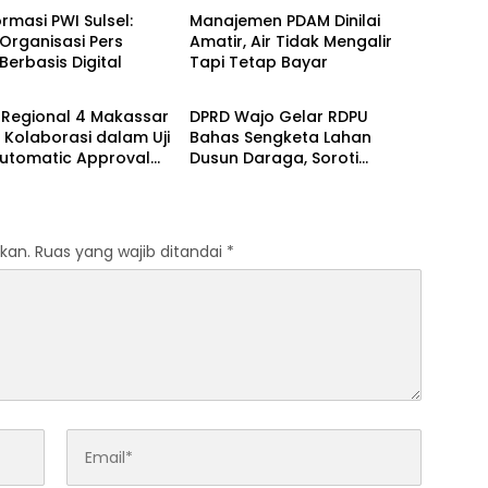
rmasi PWI Sulsel:
Manajemen PDAM Dinilai
Organisasi Pers
Amatir, Air Tidak Mengalir
 Berbasis Digital
Tapi Tetap Bayar
Berita
 Regional 4 Makassar
DPRD Wajo Gelar RDPU
 Kolaborasi dalam Uji
Bahas Sengketa Lahan
utomatic Approval
Dusun Daraga, Soroti
n Evaluasi NLE
Ketidaksinkronan Data Pajak
kan.
Ruas yang wajib ditandai
*