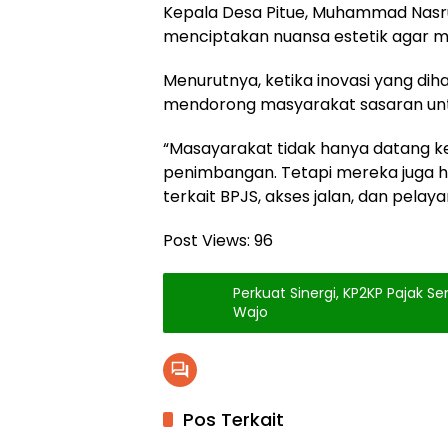
Kepala Desa Pitue, Muhammad Nasr
menciptakan nuansa estetik agar m
Menurutnya, ketika inovasi yang dih
mendorong masyarakat sasaran unt
“Masayarakat tidak hanya datang 
penimbangan. Tetapi mereka juga 
terkait BPJS, akses jalan, dan pelay
Post Views:
96
Perkuat Sinergi, KP2KP Pajak 
Wajo
Pos Terkait
Berita
Berita