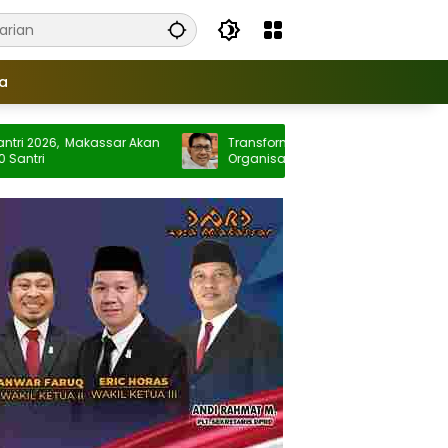
ya
, Makassar Akan
Transformasi PWI Sulsel: Menuju
Organisasi Pers Inklusif Berbasis Digital