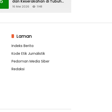
5
dan Keserakahan di Tubuh
PWI Sulsel
16 Mei 2026
1148
Laman
Indeks Berita
Kode Etik Jurnalistik
Pedoman Media Siber
Redaksi