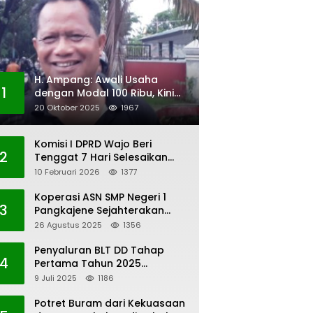
H. Ampang: Awali Usaha
1
dengan Modal 100 Ribu, Kini
Jadi Jutawan
20 Oktober 2025
1967
Komisi I DPRD Wajo Beri
2
Tenggat 7 Hari Selesaikan
Polemik Pengangkatan KAUR
10 Februari 2026
1377
Keuangan Desa Bau-Bau
Koperasi ASN SMP Negeri 1
3
Pangkajene Sejahterakan
Anggota
26 Agustus 2025
1356
Penyaluran BLT DD Tahap
4
Pertama Tahun 2025
Lembang Kaero
9 Juli 2025
1186
Potret Buram dari Kekuasaan