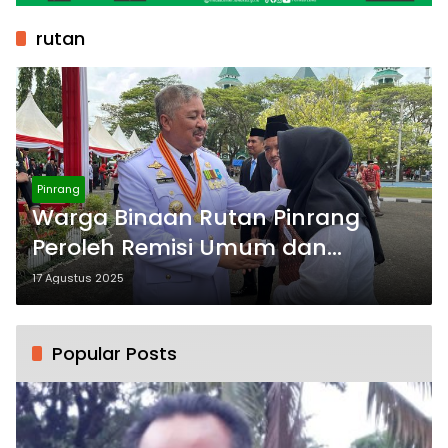
rutan
Pinrang
Warga Binaan Rutan Pinrang
Peroleh Remisi Umum dan
Dasawarsa
17 Agustus 2025
Popular Posts