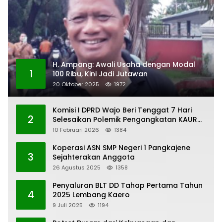
H. Ampang: Awali Usaha dengan Modal
1
100 Ribu, Kini Jadi Jutawan
20 Oktober 2025
1972
Komisi I DPRD Wajo Beri Tenggat 7 Hari
2
Selesaikan Polemik Pengangkatan KAUR
Keuangan Desa Bau-Bau
10 Februari 2026
1384
Koperasi ASN SMP Negeri 1 Pangkajene
3
Sejahterakan Anggota
26 Agustus 2025
1358
Penyaluran BLT DD Tahap Pertama Tahun
4
2025 Lembang Kaero
9 Juli 2025
1194