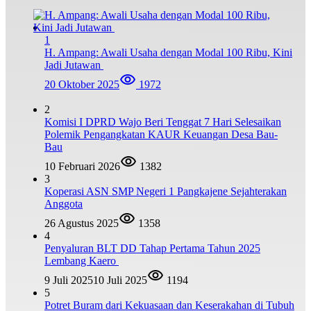
1
H. Ampang: Awali Usaha dengan Modal 100 Ribu, Kini
Jadi Jutawan
20 Oktober 2025
1972
2
Komisi I DPRD Wajo Beri Tenggat 7 Hari Selesaikan
Polemik Pengangkatan KAUR Keuangan Desa Bau-
Bau
10 Februari 2026
1382
3
Koperasi ASN SMP Negeri 1 Pangkajene Sejahterakan
Anggota
26 Agustus 2025
1358
4
Penyaluran BLT DD Tahap Pertama Tahun 2025
Lembang Kaero
9 Juli 2025
10 Juli 2025
1194
5
Potret Buram dari Kekuasaan dan Keserakahan di Tubuh